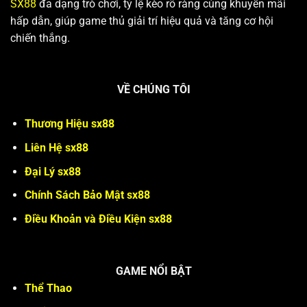
SX88
đa dạng trò chơi, tỷ lệ kèo rõ ràng cùng khuyến mãi
hấp dẫn, giúp game thủ giải trí hiệu quả và tăng cơ hội
chiến thắng.
VỀ CHÚNG TÔI
Thương Hiệu sx88
Liên Hệ sx88
Đại Lý sx88
Chính Sách Bảo Mật sx88
Điều Khoản và Điều Kiện sx88
GAME NỔI BẬT
Thể Thao