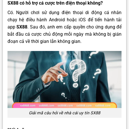
SX88 có hỗ trợ cá cược trên điện thoại không?
Có. Người chơi sử dụng điện thoại di động cá nhân
chạy hệ điều hành Android hoặc iOS để tiến hành tải
app
SX88
. Sau đó, anh em cấp quyền cho ứng dụng để
bắt đầu cá cược chủ động mỗi ngày mà không bị gián
đoạn cả về thời gian lẫn không gian.
Giải mã câu hỏi về nhà cái uy tín SX88