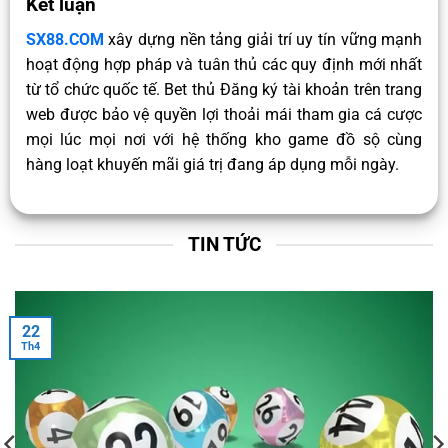
Kết luận
SX88.COM
xây dựng nền tảng giải trí uy tín vững mạnh
hoạt động hợp pháp và tuân thủ các quy định mới nhất
từ tổ chức quốc tế. Bet thủ Đăng ký tài khoản trên trang
web được bảo vệ quyền lợi thoải mái tham gia cá cược
mọi lúc mọi nơi với hệ thống kho game đồ sộ cùng
hàng loạt khuyến mãi giá trị đang áp dụng mỗi ngày.
TIN TỨC
22
Th4