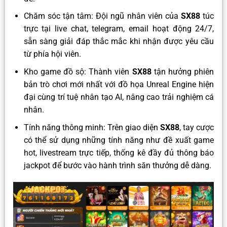
Chăm sóc tận tâm: Đội ngũ nhân viên của
SX88
túc
trực tại live chat, telegram, email hoạt động 24/7,
sẵn sàng giải đáp thắc mắc khi nhận được yêu cầu
từ phía hội viên.
Kho game đồ sộ: Thành viên
SX88
tận hưởng phiên
bản trò chơi mới nhất với đồ họa Unreal Engine hiện
đại cùng trí tuệ nhân tạo AI, nâng cao trải nghiệm cá
nhân.
Tính năng thông minh: Trên giao diện
SX88
, tay cược
có thể sử dụng những tính năng như đề xuất game
hot, livestream trực tiếp, thống kê đầy đủ thông báo
jackpot để bước vào hành trình săn thưởng dễ dàng.